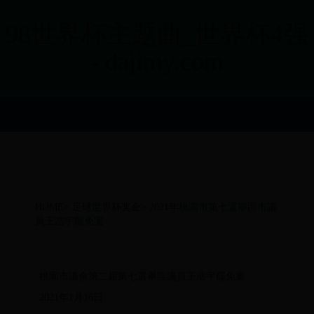
98世界杯主题曲_世界杯4强
- dajimy.com
HOME
>
足球世界杯奖金
>
2021年桃園市第七選舉區市議
員王浩宇罷免案
桃園市議會第二屆第七選舉區議員王浩宇罷免案
2021年1月16日