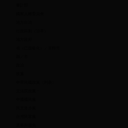
審計部
國家人權委員會
地方自治
行政區劃（沿革）
地方政府
省（已虛級化）／直轄市
縣／市
政治
政黨
中華民國政黨（列表）
立法院政黨：
中國國民黨
民主進步黨
台灣民眾黨
選舉與罷免