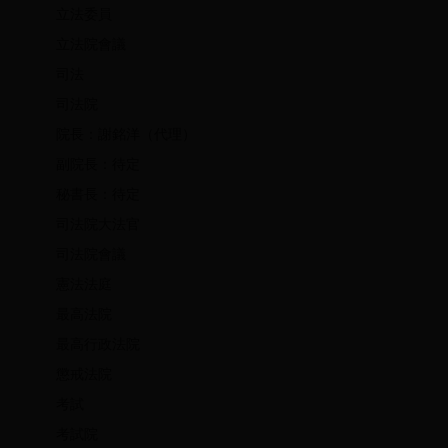
立法委員
立法院會議
司法
司法院
院長：謝銘洋（代理）
副院長：待定
秘書長：待定
司法院大法官
司法院會議
憲法法庭
最高法院
最高行政法院
懲戒法院
考試
考試院