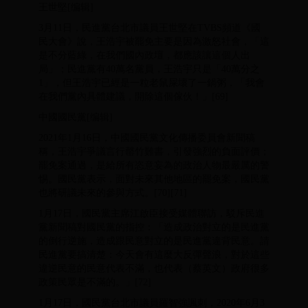
王世堅[编辑]
3月11日，民進黨台北市議員王世堅在TVBS頻道《國
民大會》說，王浩宇被罷免主要是因為激怒社會，「這
是不分藍綠，在我們國內政壇，都應該讓這個人出
局」；民進黨有40萬名黨員，王浩宇只是「40萬分之
1」，但王浩宇已經是一粒老鼠屎壞了一鍋粥，「我會
在我們黨內具體建議，開除這個傢伙！」[69]
中國國民黨[编辑]
2021年1月16日，中國國民黨文化傳播委員會新聞稿
稱，王浩宇爭議言行罄竹難書，引發強烈的負面評價；
罷免案通過，是給所有恣意妄為的政治人物最嚴厲的警
惕。國民黨表示，面對未來其他地區的罷免案，國民黨
也將研議未來的參與方式。[70][71]
1月17日，國民黨主席江啟臣接受媒體聯訪，駁斥民進
黨新聞稿對國民黨的指控：「造成政治對立的是民進黨
的倒行逆施，造成跟民意對立的是民進黨違背民意。請
民進黨要搞清楚：今天會有這麼大反彈聲浪，對於這些
違逆民意的民意代表不滿，也代表（蔡英文）政府很多
政策民眾是不滿的。」[72]
1月17日，國民黨台北市議員羅智強諷刺，2020年6月3