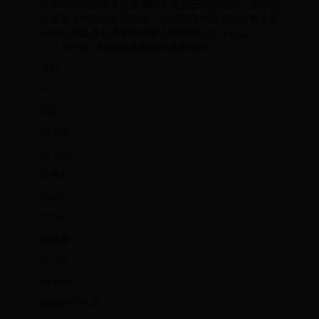
對第二屆桃園市第七選舉區市議員王浩宇提出，基於公
民連署授權的罷免投票案。投票制度有效同意票數多於
不同意票且達原選舉區選舉人總數四分之一以上
（81,940票）即罷免通過結果通過结果
票數
%
同意
84,582
92.23%
不同意
7,128
7.77%
有效票
91,710
99.44%
無效或空白票