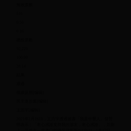
無效票數
516
0.56
0.16
總投票數
92,226
100.00
28.14
結果
通過
後續反應[编辑]
民主進步黨[编辑]
王浩宇[编辑]
2021年1月16日，王浩宇透過臉書「我是中壢人」發聲
明表示：「衷心感謝支持我的朋友，衷心感謝」，並附
上一張他在一處港口拍攝的背影照[61][62]。1月17日，