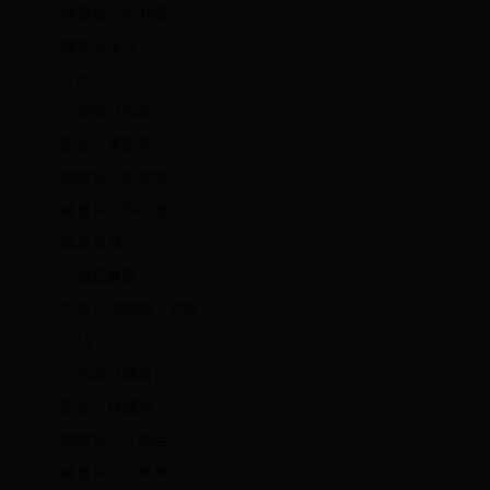
秘書長：吳釗燮
國家安全局
行政
行政院（內閣）
院長：卓榮泰
副院長：鄭麗君
秘書長：龔明鑫
政務委員
行政院會議
中央行政機關（部會）
立法
立法院（國會）
院長：韓國瑜
副院長：江啟臣
秘書長：周萬來