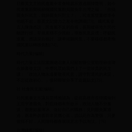
日蔡英文主持民進黨中常會時裁示通過罷韓聲明，如今
民進黨新聞稿卻稱國民黨動員罷免非台灣之福，「你搞
罷免叫民主，我拚罷免叫對立？」，民進黨雙重標準令
他瞧不起，蔡英文記憶力之差令他讚嘆[73]。國民黨發
言人陳偉杰說，民進黨不反躬自省，長期縱容地方民代
離譜行徑，早就累積不少民怨，導致民意反撲；呼籲民
進黨，應該深自檢討、謙卑傾聽民意，不要樣樣都牽拖
國民黨以轉移焦點[74]。
時代力量[编辑]
時代力量立法院黨團總召集人邱顯智辦公室助理林佳瑋
在臉書發文說，中壢民眾給我們上了一堂珍貴的民主
課：「政治人物永遠要敬畏民意，謹守對選民的承諾，
不忘從政初心。」後邱顯智分享了這篇貼文[75]。
社 社會民主黨[编辑]
社民黨臺北市議員苗博雅認為，從前高雄市長韓國瑜到
王浩宇遭罷免，對藍綠都有所啟示，政治人物不分黨
派，都應如履薄冰、做好自己的職務；見到罷免案通
過，應哀矜勿喜而非見獵心喜，須以此作為警惕，只要
做得不好，人民隨時都會展現意志予以淘汰。[76]
台灣綠黨[编辑]