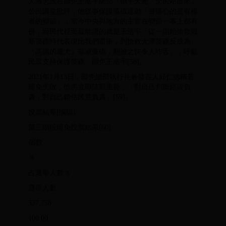
人潘忠政在罷免王浩宇總部「倒宇天光、全民站出來」
公民講堂批評，他從事保護藻礁運動「最痛心的是有權
者的變節」，當今中央與地方的主官在變節一事上都有
份，而民代裡面最離譜的就是王浩宇「從一開始搶救觀
新藻礁時代表現比我們還衝，到搶救大潭藻礁反成為
『高牆的鷹犬』霸凌藻礁，翻臉之快令人咋舌」；呼籲
民眾支持保護藻礁、罷免王浩宇[58]。
2021年1月13日，罷免總部執行長兼發言人邱仁德稱若
罷免失敗，他將立即請辭里長，「對自己判斷錯誤負
責，對自己錯估民意負責」[59]。
投票結果[编辑]
第三階段罷免投票結果[60]
個數
％
占選舉人數％
選舉人數
327,758
100.00