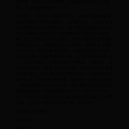
以尊重，且未介入任何事情，強調如果有任何不公情
事，可以向選委會檢舉。[20]
6月30日，「罷王」總部正式成立，推舉公益傳播基金
會執行長唐平榮擔任領銜人，信義里里長、王浩宇表叔
邱仁德擔任執行長兼發言人。唐平榮強調罷免王浩宇與
部分韓國瑜支持者聲言準備展開報復性罷免的行為無
關，自己也跟王浩宇無冤無仇，罷免理由並不是要扼殺
他的政治生命，而是要給他人生教訓，現場出席人數約
100人[21]。並已向董事長報告，這是他個人的行為跟
基金會無關，並獲得董事長諒解。[22]對於罷免總部成
立，王浩宇表示，這是他們的公民權利，只能尊重，現
在他是市議員，會盡力把工作做好，他相信中壢人會看
見他的努力。[23]7月20日向中選會送出一階提案書[24]
於8月11日公告通過一階提議，並於8月15日開始簽署第
二階段連署書[25]；10月13日，罷王團體在桃園市選舉
委員會繳交第二階段連署書[26][27]。2020年11月20
日，中選會宣告成立桃園市第七選舉區市議員王浩宇罷
免案，定於2021年1月16日舉行投、開票[28]。
罷免案日程[编辑]
日期[29]
事項[29]