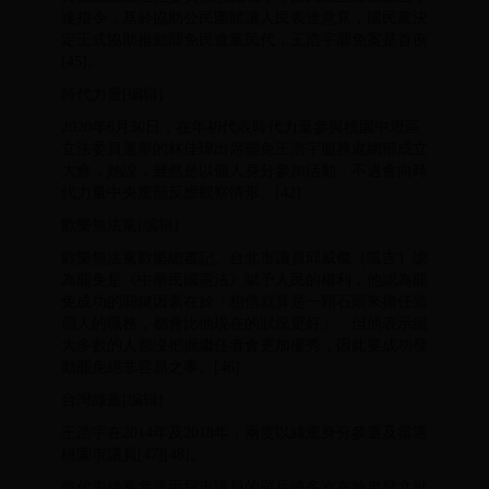
達指令，基於協助公民團體讓人民表達意見，國民黨決
定正式協助推動罷免民進黨民代，王浩宇罷免案是首例
[45]。
時代力量[编辑]
2020年6月30日，在年初代表時代力量參與桃園中壢區
立法委員選舉的林佳瑋出席罷免王浩宇服務處總部成立
大會，她說，雖然是以個人身分參加活動，不過會向時
代力量中央黨部反應觀察情形。[42]
歡樂無法黨[编辑]
歡樂無法黨歡樂總書記、台北市議員邱威傑（呱吉）認
為罷免是《中華民國憲法》賦予人民的權利，他認為罷
免成功的關鍵因素在於「相信就算是一顆石頭來擔任這
個人的職務，都會比他現在的狀況更好」，但他表示絕
大多數的人都沒把握繼任者會更加優秀，因此要成功發
動罷免絕非容易之事。[46]
台灣綠黨[编辑]
王浩宇在2014年及2018年，兩度以綠黨身分參選及當選
桃園市議員[47][48]。
曾代表綠黨參選兩屆市議員的羅岳峰多次在臉書發文批