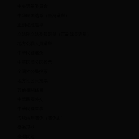
中央選舉委員會
中华民国选举（臺灣選舉）
正副總統選舉
立法院立法委員選舉（正副院長選舉）
地方公職人員選舉
中華民國罷免
中華民國公民投票
全國性公民投票
地方性公民投票
其他相關條目
中華民國外交
中華民國軍事
海峽兩岸關係（關係史）
臺海現狀
臺灣問題