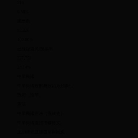
516
0.56%
總票數
92,226
100.00%
已登記選民/投票率
327,758
28.14%
中華民國
中華民國政府与政治系列条目
政府（沿革）
憲法
中華民國憲法（憲政史）
中華民國憲法增修條文
正副總統直接選舉與罷免