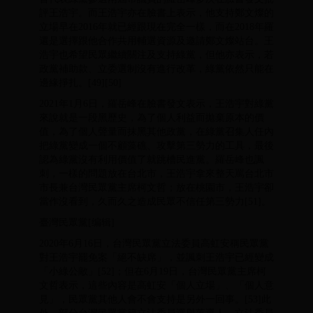
評王浩宇。而王浩宇亦在臉書上表示，他支持鄭文燦的
立場早在2016年就已經跟現在完全一樣，而在2018年羅
還是選擇跟他合作共用輔選資源及邀請鄭文燦站台。王
浩宇也希望民眾繼續關注及支持綠黨，但他亦表示，若
政黨補助款、立委選制沒有進行改革，綠黨依然只能在
邊緣掙扎。[49][50]
2021年1月6日，羅岳峰在臉書發文表示，王浩宇對綠黨
來說就是一段黑歷史，為了個人利益而拋棄原本的價
值，為了個人聲量而抹黑其他政黨，在綠黨召集人任內
把綠黨變成一個不顧藻礁、攻擊第三勢力的工具，最後
認為綠黨沒有利用價值了就跳槽民進黨。羅岳峰也諷
刺，一樣的問題放在台北市，王浩宇拿來整天罵台北市
市長兼台灣民眾黨主席柯文哲；放在桃園市，王浩宇卻
當作沒看到，久而久之造成民眾不信任第三勢力[51]。
臺灣民眾黨[编辑]
2020年6月16日，台灣民眾黨立法委員高虹安稱民眾黨
對王浩宇罷免案「絕不缺席」，並諷刺王浩宇已經變成
「小綠公敵」[52]；但在6月19日，台灣民眾黨主席柯
文哲表示，這些內容是高虹安「個人立場」、「個人意
見」，民眾黨其他人會不會支持是另外一回事。[53]此