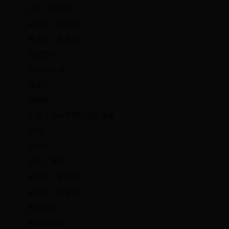
院長：周弘憲
副院長：許舒翔
秘書長：劉建忻
考試委員
考試院會議
考選部
銓敘部
公務人員保障暨培訓委員會
監察
監察院
院長：陳菊
副院長：李鴻鈞
秘書長：李俊俋
監察委員
監察院會議