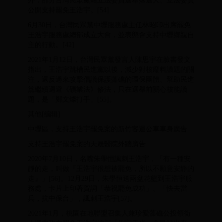
外，部分台灣民眾黨籍立法委員選舉落選人、立法委員
公開支持罷免王浩宇。[54]
6月30日，台灣民眾黨中壢服務處主任林昭印出席罷免
王浩宇服務處總部成立大會，並表態會支持中壢鄉親自
主的行動。[42]
2021年1月12日，台灣民眾黨發言人陳思宇在臉書發文
指出，王浩宇跳槽民進黨以後，減少對核廢料議題的關
注，還反過來攻擊倡議保護藻礁的環保團體、幫助民進
黨繼續迴避《礦業法》修法，只在選舉前關心核能議
題，是「鄭文燦打手」[55]。
其他[编辑]
中壢區，支持王浩宇罷免案的新竹客運公車車身廣告
支持王浩宇罷免案的天晟醫院外牆廣告
2020年7月10日，名嘴朱學恒諷刺王浩宇，「有一種安
靜的走，叫做『王浩宇很想被罷免，所以不願意安靜的
走』」[56]。12月29日，朱學恒送兩盆花籃到王浩宇服
務處，卡片上印著賀詞「恭祝罷免成功」、「快去當
兵，抗中保台」，諷刺王浩宇[57]。
2021年1月，桃園在地聯盟召集人兼珍愛藻礁公投領銜