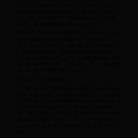
王浩宇在臉書發文表示：是自己努力不夠，必須承擔所
有責任；投票結束後已放下壓力，未來會好好照顧員
工、經營與夥伴的關係；同時也會留給自己一些時間，
經檢討、反省後繼續為台灣努力[63][64]。
1月28日，王浩宇在臉書發文表示，他握有幾張LINE截
圖證明民進黨人在罷免案期間不但不幫忙反罷免、反而
落井下石，但他不想追究，他義無反顧、對得起自己，
「不當議員又怎樣」。民進黨桃園市議員楊家俍說，
「民進黨的黨職、公職、民代，在這種關鍵時刻，其實
也很難大動作幫忙罷免」。張火爐說，請王浩宇拿出證
據，民進黨中央黨部會查辦[65]。
中央黨部與政府高層[编辑]
2021年1月16日，民進黨發言人顏若芳發布民進黨新聞
稿稱，民進黨尊重民眾行使罷免權及其結果，國民黨從
主席江啟臣、立法院黨團到黃復興黨部皆明顯介入動員
王浩宇罷免案造成政治對立，民進黨對此表示遺憾
[66]。民進黨籍行政院長蘇貞昌、桃園市長鄭文燦在媒
體詢問此事的想法時則表示，罷免權是《中華民國憲
法》賦予公民的權利，他們尊重罷免案的結果[67]
[68]。