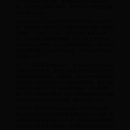
浩宇任內行為引發爭議，遭到該市市民正反兩面的評
論，有市民認為他無心問政，連帶引起對所屬政黨綠黨
的不滿[16][17]。
2020年1月11日，王浩宇因2020年中華民國立法委員選
舉，綠黨國會一席未取，公布辭去綠黨中執委一職並退
出綠黨。2020年1月14日，王浩宇在個人臉書直播表
示，目前僅辭去綠黨相關黨職，但尚未提出退黨申請。
2020年2月5日晚間，於個人臉書直播時表示，將申請加
入民主進步黨。2020年2月13日起，正式成為民主進步
黨黨員。[18]
6月7日，罷韓案通過後的隔天，主張罷免王浩宇的臉書
粉專發出最新聲明，指民主進步黨桃園市議員王浩宇長
期利用網路媒體造謠、抹黑手法，製造台灣社會族群的
對立衝突，因此決定自6月9日啟動罷免提案，重申不論
是臺北市長柯文哲、前高雄市長韓國瑜、前立委陳學
聖、中華民國總統蔡英文、衛生福利部部長陳時中或國
會第四大黨時代力量的支持者，都歡迎加入。[19]
6月19日，罷免王浩宇粉專在臉書表示昨日剛成為罷王
第一站的志工來訊告知因房東疑遭到特定人士施壓，所
以要關閉內壢連署服務站。對此，桃園市政府新聞處長
詹賀舜出面駁斥是不實指控，表示市府對於罷免活動予