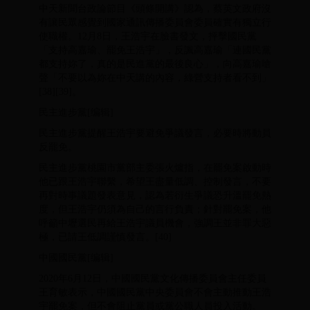
中天新聞台政論節目《頭條開講》認為，蔡英文政府沒
有讓民眾感覺到國家通訊傳播委員會委員確實有獨立行
使職權。12月8日，王浩宇在臉書發文，抨擊國民黨
「支持高嘉瑜、罷免王浩宇」，反諷高嘉瑜「連國民黨
都支持妳了，真的是民進黨的最後良心」，向高嘉瑜嗆
聲「不要以為妳在中天講的內容，綠營支持者看不到」
[38][39]。
民主進步黨[编辑]
民主進步黨提醒王浩宇要避免爭議發言，必要時將動員
反罷免。
民主進步黨桃園市黨部主委張火爐指，在罷免案啟動時
他已跟王浩宇聯繫，希望王盡量低調、控制發言，不要
再對時事議題發表意見，認為若衍生爭議恐升溫罷免熱
度，但王浩宇仍須為自己的言行負責；針對罷免案，他
呼籲中壢選民再給王浩宇議員機會，強調王並非罪大惡
極，已請王低調謹慎發言。[40]
中國國民黨[编辑]
2020年6月12日，中國國民黨文化傳播委員會主任委員
王育敏表示，中國國民黨中央委員會不會主動推動王浩
宇罷免案，但不會阻止黨員或黨公職人員投入活動。