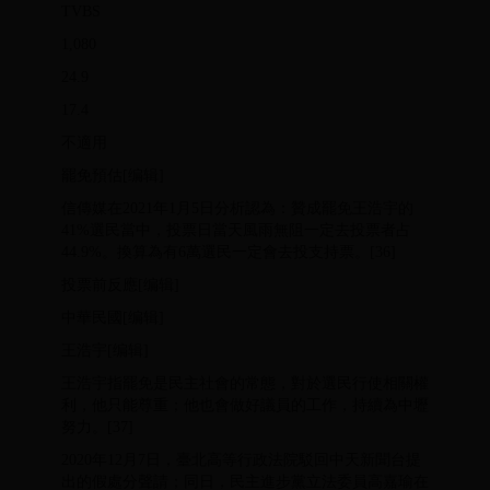
TVBS
1,080
24.9
17.4
不適用
罷免預估[编辑]
信傳媒在2021年1月5日分析認為：贊成罷免王浩宇的
41%選民當中，投票日當天風雨無阻一定去投票者占
44.9%。換算為有6萬選民一定會去投支持票。[36]
投票前反應[编辑]
中華民國[编辑]
王浩宇[编辑]
王浩宇指罷免是民主社會的常態，對於選民行使相關權
利，他只能尊重；他也會做好議員的工作，持續為中壢
努力。[37]
2020年12月7日，臺北高等行政法院駁回中天新聞台提
出的假處分聲請；同日，民主進步黨立法委員高嘉瑜在