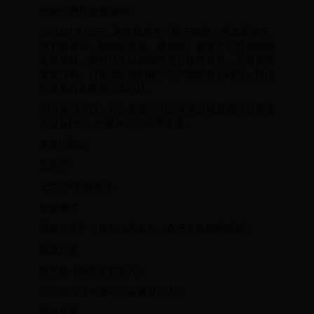
後續影響及效應[编辑]
2021年1月16日，唐平榮表示「罷王總部」是為罷免王
浩宇而成立，如罷免黃捷、陳柏惟、林昶佐等其他團體
需要協助，總部只會以顧問的身分提供意見，不會實際
參與行動。日後該組織仍會以公民團體身分維持，持續
監督政府及民意代表[81]。
2021年5月6日，邱仁德表示2022年將以無黨籍身分參選
市議員[82]，但最終以3334票落選。
參見[编辑]
王浩宇
王浩宇#爭議事件
發動團體
罷免王浩宇（页面存档备份，存于互联网档案馆）
罷免代表
唐平榮（罷免案領銜人）
邱仁德（罷免案執行長兼發言人）
罷免選舉