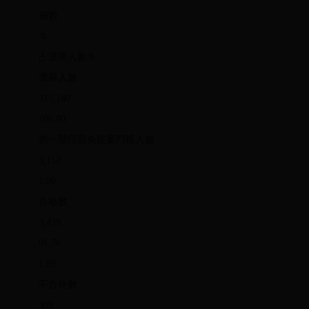
個數
％
占選舉人數％
選舉人數
315,140
100.00
第一階段罷免提案門檻人數
3,152
1.00
合格數
3,439
91.76
1.09
不合格數
309