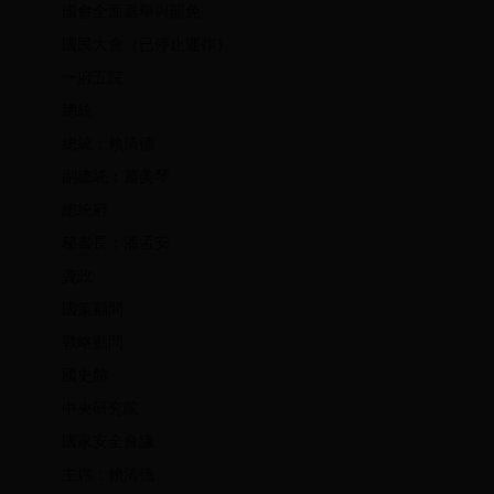
國會全面選舉與罷免
國民大會（已停止運作）
一府五院
總統
總統：賴清德
副總統：蕭美琴
總統府
秘書長：潘孟安
資政
國策顧問
戰略顧問
國史館
中央研究院
國家安全會議
主席：賴清德