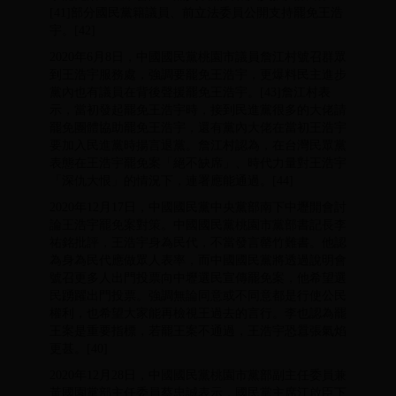
[41]部分國民黨籍議員、前立法委員公開支持罷免王浩
宇。[42]
2020年6月8日，中國國民黨桃園市議員詹江村號召群眾
到王浩宇服務處，強調要罷免王浩宇，更爆料民主進步
黨內也有議員在背後聲援罷免王浩宇。[43]詹江村表
示，當初發起罷免王浩宇時，接到民進黨很多的大佬請
罷免團體協助罷免王浩宇，還有黨內大佬在當初王浩宇
要加入民進黨時揚言退黨。詹江村認為，在台灣民眾黨
表態在王浩宇罷免案「絕不缺席」、時代力量對王浩宇
「深仇大恨」的情況下，連署應能通過。[44]
2020年12月17日，中國國民黨中央黨部南下中壢開會討
論王浩宇罷免案對策。中國國民黨桃園市黨部書記長李
祐銘批評，王浩宇身為民代，不當發言罄竹難書。他認
為身為民代應做眾人表率，而中國國民黨將透過說明會
號召更多人出門投票向中壢選民宣傳罷免案，他希望選
民踴躍出門投票。強調無論同意或不同意都是行使公民
權利，也希望大家能再檢視王過去的言行。李也認為罷
王案是重要指標，若罷王案不通過，王浩宇恐囂張氣焰
更甚。[40]
2020年12月28日，中國國民黨桃園市黨部副主任委員兼
黃國園黨部主任委員蔡忠誠表示，國民黨主席江啟臣下