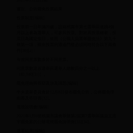
2021年1月22日前
審定、公告罷免投票結果
投票制度[编辑]
投票前一日年滿20歲，設籍桃園市第七選舉區連續4個
月以上者為選舉人，可參與投票。對於具投票權者，投
票日為國定假日，依照《公職人員選舉罷免法》第九十
條第一項，罷免投票的通過門檻必須同時符合以下兩條
件[30][a]：
有效同意票數多於不同意票。
同意票數達原選舉區選舉人總數四分之一以上
（81,940[31]）。
罷免理由與答辯及涉及議題[编辑]
中央選舉委員會於12月8日發布罷免公告，公佈罷免理
由書及答辯書[32]。
電視說明會[编辑]
2021年1月6號桃園市議會舉辦第2屆第7選舉區議員王浩
宇罷免案的公辦電視罷免說明會[33][34]。
連署結果[编辑]