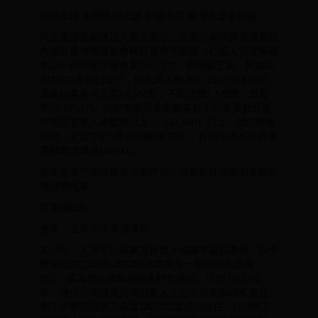
政治主題 中華民國主題 中國主題 臺灣主題查论编
民主進步黨籍政治人物王浩宇，在第二屆桃園市議員任
內被公益傳播基金會執行長唐平榮依《公職人員選舉罷
免法》程序提起罷免案[1][2][3]，俗稱罷王案。投票於
2021年1月16日進行，總投票人數為92,226人[4][5][6]。
最終結果為同意票84,582票，不同意票7,128票，投票
率28.14%[7]。由於有效同意票數多於不同意票數且達
中壢區選舉人總數四分之一（81,940）以上，因此罷免
成功，王浩宇於1月22日解職[8][9]，且四年內不得再參
選桃園市議員[10][11]。
本案是為中華民國史上首件成立也是首件通過的直轄市
議員罷免案。
背景[编辑]
参见：王浩宇 § 爭議事件
2014年，王浩宇以綠黨身分投入桃園市議員選舉，以中
壢選區第二高票1萬6269票當選第一屆桃園市議員
[12]，成為首位綠黨籍的直轄市議員。[13][14]2018
年，時任台灣綠黨共同召集人王浩宇再度以綠黨身分，
拿下中壢選區第三高票1萬6292票成功連任。[15]惟王