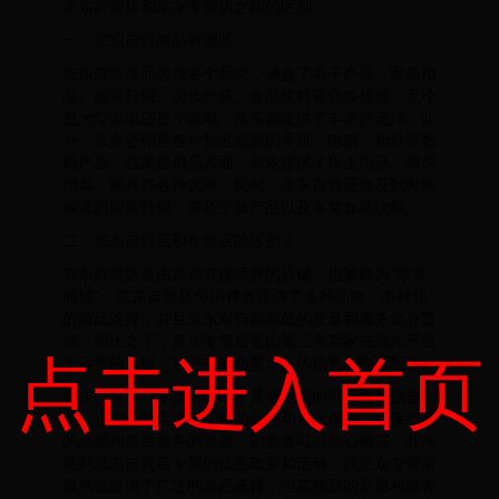
京东自营店和京东专营店之间的区别。
一、京东自营商品有哪些
京东自营商品包括各个品类，涵盖了电子产品、家居用
品、服装鞋帽、美妆护肤、食品饮料等众多领域。无论
是大型家电还是小家电，京东都提供了丰富的选择。此
外，京东还销售各种知名品牌的手机、电脑、相机等数
码产品。在家居用品方面，京东提供了床上用品、厨房
用具、家具等各种选择。同时，京东自营还涉及到时尚
潮流的服装鞋帽、美妆护肤产品以及各类食品饮料。
二、京东自营店和专营店的区别？
京东自营店是由京东直接经营的店铺，也被称为“京东
商城”。京东自营店向消费者提供了多种品牌、多样化
的商品选择，并且京东对自营商品的质量和服务负有责
任。相比之下，京东专营店是由第三方卖家在京东平台
点击进入首页
上运营的店铺，它们主要负责产品的销售和物流配送。
京东自营店与专营店相比，具有更高的可靠性和信誉
度。京东自营店通过严格的品控和售后保障，确保产品
的品质和售后服务的质量。消费者可以放心购买，并享
受到京东自营店专属的优惠政策和活动。而京东专营店
虽然也提供了广泛的商品选择，但其商品的品质和服务