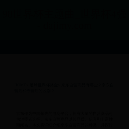
98世界杯主题曲_世界杯4强
- dajimy.com
HOME
>
足球世界杯奖金
>
京东自营商品有哪些？京东自
营店和专营店的区别？
京东作为中国领先的电商平台，拥有大量的自营商品可
供消费者选择。京东自营商品以其品质、信誉和丰富性
而闻名。本文将详细介绍京东自营商品的种类，并探讨