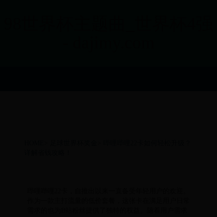
98世界杯主题曲_世界杯4强
- dajimy.com
HOME
>
足球世界杯奖金
>
哔哩哔哩22卡如何轻松升级？
详解省钱攻略！
哔哩哔哩22卡，自推出以来一直备受年轻用户的欢迎。
作为一款主打流量的低价套餐，这张卡在满足用户日常
需求的也为B站粉丝提供了独特的权益。随着用户需求