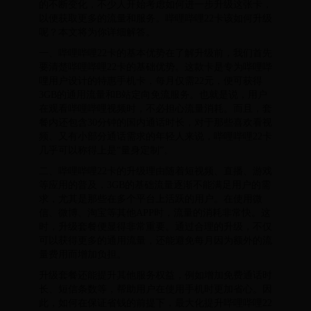
的不断变化，不少人开始考虑如何进一步升级这张卡，
以便获取更多的流量和服务。哔哩哔哩22卡该如何升级
呢？本文将为你详细解答。
一、哔哩哔哩22卡的基本优势在了解升级前，我们首先
要清楚哔哩哔哩22卡的基础优势。这款卡是专为哔哩哔
哩用户设计的特惠手机卡，每月仅需22元，便可获得
3GB的通用流量和B站定向免流服务。也就是说，用户
在观看哔哩哔哩视频时，不必担心流量消耗。而且，套
餐内还包含30分钟的国内通话时长，对于那些喜欢看视
频、又有小部分通话需求的年轻人来说，哔哩哔哩22卡
几乎可以称得上是“量身定制”。
二、哔哩哔哩22卡的升级理由随着短视频、直播、游戏
等应用的普及，3GB的基础流量逐渐不能满足用户的需
求，尤其是那些在多个平台上活跃的用户。在使用微
信、微博、淘宝等其他APP时，流量的消耗非常快。这
时，升级套餐便显得非常重要。通过合理的升级，不仅
可以获得更多的通用流量，还能避免每月因为额外的流
量费用而增加负担。
升级套餐还能提升其他服务权益，例如增加免费通话时
长、短信条数等，帮助用户在使用手机时更加省心。因
此，如何在保证省钱的前提下，最大化提升哔哩哔哩22