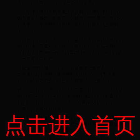
卡的使用体验，成为了用户关注的重点。
三、哔哩哔哩22卡的升级选择目前，哔哩哔哩22卡的升
级方案多种多样。根据不同的使用习惯和需求，用户可
以选择相应的套餐进行升级。常见的升级方式主要有以
下几种：
升级至哔哩哔哩33卡：该方案是在22卡的基础上增加了
每月的通用流量和通话时长。每月33元，用户可获得
5GB通用流量和50分钟国内通话时长，适合那些对流量
有一定需求的用户。
升级至哔哩哔哩44卡：如果你是重度流量用户，可以考
虑升级到44卡套餐。该套餐每月提供10GB通用流量，
70分钟的通话时长，适合那些频繁使用流量的用户。
叠加流量包：如果你只是偶尔需要额外的流量，不需要
每月固定升级，也可以选择哔哩哔哩提供的流量叠加
包。流量包有1GB、3GB、5GB等多种选择，价格非常
优惠，按需购买非常灵活。
点击进入首页
以上升级方案根据个人需求可以灵活选择。对于轻度用
户，升级至33卡已经足够；而对于重度用户，则建议直
接选择44卡，保障日常流量需求。