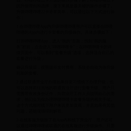
四、哔哩哔哩22卡升级的操作步骤了解了哔哩哔哩22卡
的升级理由和选择，接下来就是最关键的操作步骤了。
升级哔哩哔哩22卡非常简单，可以通过以下方式进行操
作：
1.在哔哩哔哩App内升级哔哩哔哩用户可以直接在哔哩
哔哩的App内进行卡套餐的升级操作。具体步骤如下：
打开哔哩哔哩App，进入“我的”页面；找到“我的服
务”栏目，点击进入“哔哩哔哩卡”；在哔哩哔哩卡的详
情页面中，可以看到“套餐升级”选项，选择适合自己的
套餐进行升级；
确认升级后，按照提示支付费用，系统会自动为你升级
到新的套餐。
2.通过联通营业厅办理如果你更习惯线下办理升级，也
可以选择前往当地的联通营业厅进行套餐升级。用户只
需携带有效身份证件，向营业厅工作人员说明自己的需
求，他们会为你办理哔哩哔哩卡套餐升级的相关手续。
这个方式相对线下用户来说更加直观，并且如果有其他
问题，还能现场得到解答。
3.在线客服升级除了在App内和线下营业厅，用户还可
以通过哔哩哔哩或联通的在线客服进行升级操作。只需