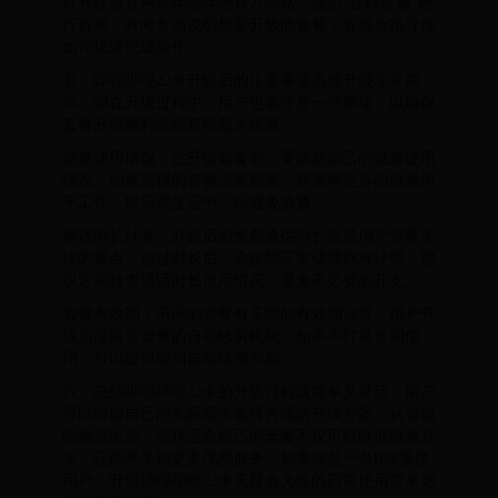
打开联通官网或哔哩哔哩官方网站，点击“在线客服”进
行咨询，并向客服说明想要升级的套餐，客服会指导你
如何快速完成操作。
五、哔哩哔哩22卡升级后的注意事项虽然升级非常简
单，但在升级过程中，用户也需注意一些事项，以确保
套餐升级顺利并能获得最大优惠。
流量使用情况：在升级套餐后，要留意自己的流量使用
情况。如果选择的套餐流量较高，尽量将更多的流量用
于工作、娱乐或生活中，以避免浪费。
通话时长计算：升级后的免费通话时长也是用户需要关
注的重点。超过时长后，会按照正常话费标准计费，建
议定期检查通话时长使用情况，避免不必要的开支。
套餐有效期：不同的套餐有不同的有效期设置，用户升
级后应留意套餐的自动续费机制，如果不打算长期使
用，可以提前取消自动续费功能。
六、总结哔哩哔哩22卡的升级过程既简单又灵活，用户
可以根据自己的实际需求选择合适的升级方案。从省钱
的角度出发，选择适合自己的套餐不仅可以降低流量开
支，还能享受到更多优质服务。如果你是一名B站重度
用户，升级哔哩哔哩22卡无疑会为你的日常使用带来更