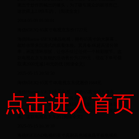
家出于炒作而喊出的噱头，为了吸引观众的眼球而已。
这次搭上2.0快车的， [阅读全文]
2014-05-09 05:00:01
海信65E3Q 65英寸电视京东价1727元
海信Hisense 65E3Q液晶电视，拥有65英寸的大屏幕，
能给你带来沉浸式的观看体验。其具备4K超高清分辨
率，画面清晰细腻，让你不错过任何一个精彩细节。这
款电视在京东旗舰的活动售价为2299元，现在下单可领
取满2000元减140元的优 [阅读全文]
2025-05-15 20:50:50
海信65E3Q 65英寸4K电视京东优惠价1664元
海信Hisense 65E3Q液晶电视，拥有65英寸的大屏幕，
点击进入首页
能带来沉浸式的观看体验。其具备4K分辨率，画面清
晰，细节丰富，无论是观看精彩的电影、激烈的体育赛
事还是热门的电视剧集，都能为您呈现出逼真的视觉效
果。这款电视在京东的 [阅读全文]
2025-05-15 16:38:39
海信85E35ND电视85英寸高刷高色域液晶平板电视机