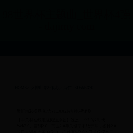
98世界杯主题曲_世界杯4强
- dajimy.com
HOME
>
女排世界杯视频
>
海信LED55K370
聚汇精彩视界 海信VIDAA2智能电视评测
【中关村在线电视频道原创】这是一个2.0的时代……
Web2.0、营销2.0、商业2.0等关键字不绝于耳，各种2.0
的口号遍布大家的身边。不过有些2.0的口号仅仅是厂