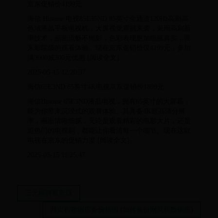
京东促销价4199元
海信 Hisense 电视85E35ND 85英寸全通道120Hz高刷高
色域液晶平板电视机，大屏视觉震撼来袭，采用高刷新
率技术，画面流畅不拖影，色彩表现更加细腻真实，带
来影院级的观看体验。现在京东促销价仅4199元，参加
满3000减300元优惠 [阅读全文]
2025-05-15 12:20:37
海信65E3ND 65英寸4K电视京东促销价1899元
海信Hisense 65E3ND液晶电视，拥有65英寸的大屏幕，
能为你带来沉浸式的观看体验。其具备4K超高清分辨
率，画面清晰细腻，无论是观看精彩的电影大片，还是
追热门的电视剧，都能让你看清每一个细节。现在这款
电视在京东的促销力度 [阅读全文]
2025-05-15 11:25:47
三元棋牌最新版
网页和数据库备份指南 (如何备份网页和数据库)