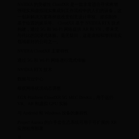
NVIDIA 的突破性 CloudXR 是一款非常适合寻求将增
强现实和虚拟现实集成到工作流程中的人们的设备，这
一创新解决方案将彻底改变创意设计审核、虚拟制作、
基于位置的娱乐等。 CloudXR 基于 NVIDIA RTX 技术
构建，通过 5G 和 Wi-Fi 网络提供 AR 和 VR，带来无
与伦比的沉浸式体验。毫无疑问，这是虚拟和增强现实
领域最好的公司之一。
NVIDIA CloudXR 主要特性
通过 5G 和 Wi-Fi 网络进行流式传输
NVIDIA RTX 技术
数据与云中心
根据网络状况动态调整
EGX Platform CloudXR 5G MEC DevKit，用于运行
VR、AR 和虚拟 GPU 实验
与 Android 和 Windows 设备的兼容性
Project Aurora 的白手套生态系统可用于可扩展的 XR
应用程序部署
元