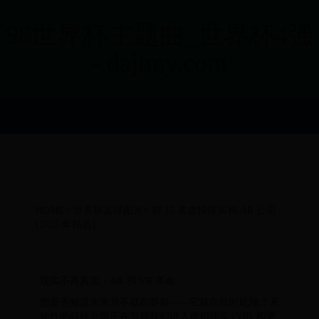
98世界杯主题曲_世界杯4强
- dajimy.com
HOME
>
世界杯足球图片
>
前 15 名虚拟现实和 AR 公司
[2025 年精选]
现实不再真实：AR 和 VR 革命
您是否知道未来并不就在眼前——它就在此时此地？开
拓性的科技公司正在引领我们进入虚拟现实 (VR) 和更