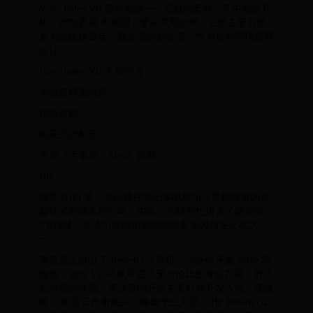
Valve Index VR 套件包括一个完整的套件，其中包含耳
机、控制器和 半衰期：爱莉克斯游戏。它的主要目的
是为您提供最佳、最舒适的贴合感，专为长时间玩耍而
设计。
Valve Index VR 主要特点
高保真视觉效果
精准追踪
响应式控制器
免费《半条命：Alyx》游戏
HP
惠普 (HP) 是一家以其在笔记本电脑和计算机领域的卓
越技术而闻名的公司。由此，它现在也进入了超现实
VR领域，并成为虚拟和增强现实市场的领先公司之
一。
惠普最近推出了 Reverb G2 耳机。与合作开发 Valve 和
微软，这款 VR 耳机可提供无与伦比的身临其境、舒适
且兼容的体验。该设备的开发主要针对开发人员、建筑
师、 教育工作者或医疗保健专业人员。 HP Reverb G2