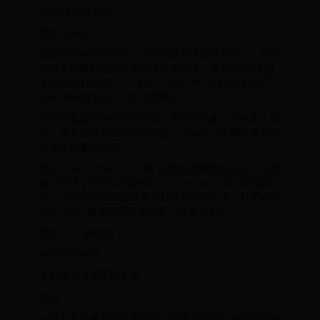
3D立体环绕音效
联想 Lenovo
除非你不住在岩石下，否则你就知道联想是什么。联想
拥有全球最好的笔记本电脑成像技术，也是进军VR和
AR市场的公司之一。通过 Lenovo VR 探索增强现实
(AR) 和虚拟现实 (VR) 的世界。
无论您是定制您的梦想座驾、改造您的家、与外星人战
斗，还是实现您最疯狂的梦想，Lenovo VR 都会带您踏
上超乎想象的旅程。
借助 Lenovo Phab 2 Pro 和 吉普车指南针展示台。 运用
探戈技术，您可以与虚拟 Jeep Compass 互动，探索其
每一个细节并根据您的喜好对其进行自定义。只需轻按
Phab 2 Pro 屏幕即可更改颜色、内饰和车轮。
联想VR主要特点
探戈应用程序
多种模式享受不同主题
结语
一场非凡的革命正在进行中，它重塑了我们对现实的看