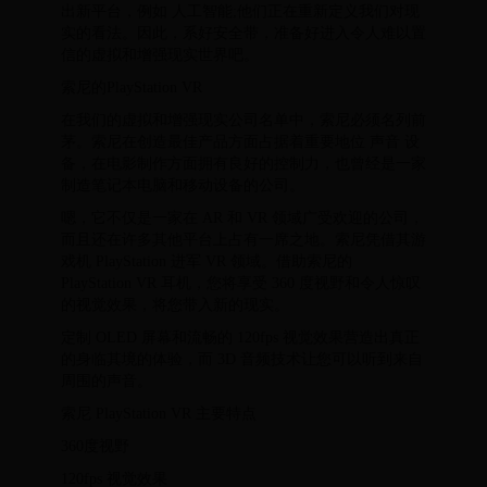
出新平台，例如 人工智能;他们正在重新定义我们对现
实的看法。因此，系好安全带，准备好进入令人难以置
信的虚拟和增强现实世界吧。
索尼的PlayStation VR
在我们的虚拟和增强现实公司名单中，索尼必须名列前
茅。索尼在创造最佳产品方面占据着重要地位 声音 设
备，在电影制作方面拥有良好的控制力，也曾经是一家
制造笔记本电脑和移动设备的公司。
嗯，它不仅是一家在 AR 和 VR 领域广受欢迎的公司，
而且还在许多其他平台上占有一席之地。索尼凭借其游
戏机 PlayStation 进军 VR 领域。借助索尼的
PlayStation VR 耳机，您将享受 360 度视野和令人惊叹
的视觉效果，将您带入新的现实。
定制 OLED 屏幕和流畅的 120fps 视觉效果营造出真正
的身临其境的体验，而 3D 音频技术让您可以听到来自
周围的声音。
索尼 PlayStation VR 主要特点
360度视野
120fps 视觉效果