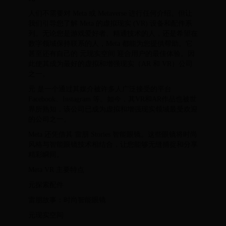
人们不需要对 Meta 或 Metaverse 进行任何介绍。但让
我们引导您了解 Meta 的虚拟现实 (VR) 设备和配件系
列。无论您是游戏爱好者、精通技术的人，还是希望在
数字领域保持联系的人，Meta 都能为您提供帮助。它
甚至还有自己的 元现实空间 迎合用户的最佳体验。因
此使其成为最好的虚拟和增强现实（AR 和 VR）公司
之一。
元 是一个通过其媒介被许多人广泛接受的平台
Facebook、Instagram 等。如今，其VR和AR作品也被世
界所熟知，该公司已成为虚拟和增强现实领域最受欢迎
的公司之一。
Meta 还凭借其 雷朋 Stories 智能眼镜。这些眼镜将时尚
风格与智能眼镜技术相结合，让您能够无缝捕捉和分享
精彩瞬间。
Meta VR 主要特点
元探索配件
雷朋故事：时尚智能眼镜
元现实空间