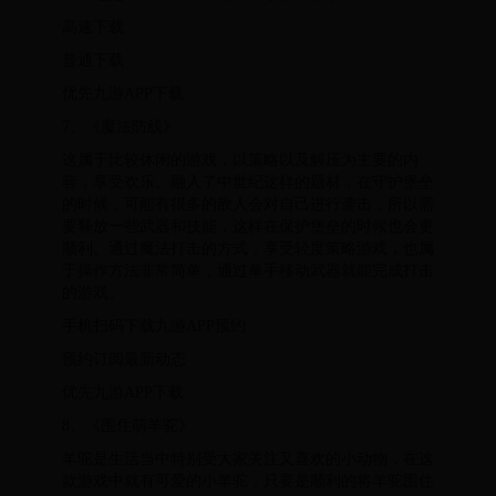
高速下载
普通下载
优先九游APP下载
7、《魔法防线》
这属于比较休闲的游戏，以策略以及解压为主要的内
容，享受欢乐。融入了中世纪这样的题材，在守护堡垒
的时候，可能有很多的敌人会对自己进行袭击，所以需
要释放一些武器和技能，这样在保护堡垒的时候也会更
顺利。通过魔法打击的方式，享受轻度策略游戏，也属
于操作方法非常简单，通过单手移动武器就能完成打击
的游戏。
手机扫码下载九游APP预约
预约订阅最新动态
优先九游APP下载
8、《围住萌羊驼》
羊驼是生活当中特别受大家关注又喜欢的小动物，在这
款游戏中就有可爱的小羊驼，只要是顺利的将羊驼围住