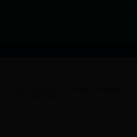
98世界杯主题曲_世界杯4强
- dajimy.com
HOME
>
世界杯足球图片
>
当今有哪些热门的不花钱游戏
2024热门的游戏Top10
导
读