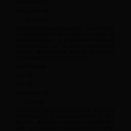
预约订阅最新动态
优先九游APP下载
2、《猎龙者之歌》
猎龙者之歌也是比较好玩的免费游戏，大家在下载到手
机上以后可以感受到全新的大型动作角色扮演游戏，也
是充满着可爱画风的，会让玩家置身于一个充满着幻想
风格的架空世界上以后，可以看到精心设计的各种美景
以及角色。既能与萌宠相伴，感受欢快，也支持与好伙
伴共同组建猎龙小队出击，享受屠龙世界。
扫码下载该游戏
高速下载
普通下载
优先九游APP下载
3、《幻斗英雄》
幻斗英雄属于一款以传奇玩法为主的手游，不过在传统
的三职业内容上，这一款以单职业超变版本为主，对于
散人来说，通过游戏既可以享受与boss作战时的超强打
击感，也是一款无需发育，就能让自己成为一个超级英