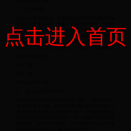
优先九游APP下载
5、《三国将魂》
这款以卡牌游戏为主，既能感受到三国时期所拥有的诸
多主公以及美人角色，也能来一场浪漫的邂逅，与各种
点击进入首页
武神展开厮杀对决。采用的是q版的人物形象进行设
计，也有超多的福利，每一个人在玩游戏的时候都能通
过拿到主公的方式来攻城略地，成为一个三国时期征服
世界之人，游戏支持快速挂机，不需要双手就能操作。
扫码下载该游戏
高速下载
普通下载
优先九游APP下载
6、《骑上我心爱的摩托车》
这属于一款比较休闲的摩托车骑行游戏，如果你对骑行
摩托车比较感兴趣，在这款游戏中有比较真实的体验，
因为它采用的是真实3d画面进行设计，不管是人物的皮
肤以及样子和动作都仿佛真的一样。还收录了诸多炫酷
的摩托车，也有很多的场景，无论是想要骑行在乡村道
路上还是城市道路上，都让玩家享受快乐。