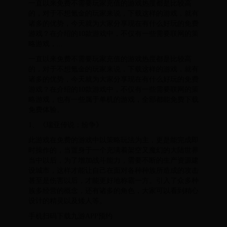
一直以来免费不需要玩家充值的游戏热度都是比较高
的，对于不想氪金的玩家来说，下载这样的游戏，就有
诸多的优势，今天就为大家分享现在有什么好玩的免费
游戏？在介绍的10款游戏中，不仅有一些需要联网的策
略游戏，...
一直以来免费不需要玩家充值的游戏热度都是比较高
的，对于不想氪金的玩家来说，下载这样的游戏，就有
诸多的优势，今天就为大家分享现在有什么好玩的免费
游戏？在介绍的10款游戏中，不仅有一些需要联网的策
略游戏，也有一些属于单机的游戏，全部都能免费下载
免费体验。
1、《瑞亚传说：纷争》
此游戏在免费的游戏中以策略玩法为主，更是能完成即
时操作的，当置身于一个充满着架空又魔幻的大陆世界
当中以后，为了增加战斗能力，需要不断的生产资源建
设城市，这样才能让自己在面对各种种族所造成的攻击
甚至是伤害以后，才能更好地称霸一方。引入了众多种
族多经营的概念，还有诸多的角色，大家可以看到精心
设计的精灵以及矮人等。
手机扫码下载九游APP预约