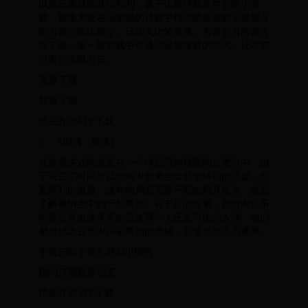
以后玩家就能获得胜利，属于比较经典又益智的小游
戏。如果大家在玩游戏的过程中特别的希望能下载所占
的内存空间比较小，玩法又比较简单，考验智力的都可
以下载，每一款游戏中可通过设置障碍的方式，让羊驼
没有办法逃出去。
高速下载
普通下载
优先九游APP下载
9、《囚偶：重逢》
此游戏讲述的就是在一个特别恐怖氛围的古堡当中，由
于失去了时间所以游戏中的角色会感觉特别的空虚，想
要顺利的逃脱，这样的局面需要不断的解开机关，然后
了解事情当中的一些真相。有丰富的故事，剧情内容不
管是没有血缘关系的兄妹两个人还是可怕的人偶，他们
都会成为古堡中探索真相的奥秘，需要凭借实力逃离。
手机扫码下载九游APP预约
预约订阅最新动态
优先九游APP下载