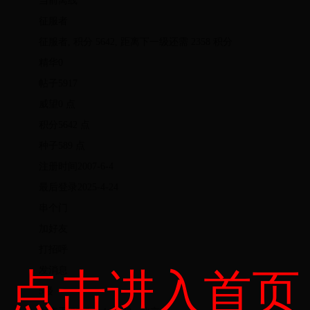
当前离线
征服者
征服者, 积分 5642, 距离下一级还需 2358 积分
精华0
帖子5917
威望0 点
积分5642 点
种子589 点
注册时间2007-6-4
最后登录2025-4-24
串个门
加好友
打招呼
发消息
点击进入首页
5楼