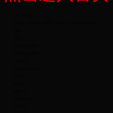
发表于 2019-7-4 01:22 · 北京
|
只看该作者
撑死了，关外放，低亮度，关振动。4个小时多一点吧
回复
举报
该用户已被禁言
该用户已被禁言
当前离线
流放者(禁止发言)
精华0
帖子3151
威望0 点
积分3276 点
种子5 点