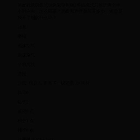
但是我掌机模式玩色彩喷射团2单机模式只能玩两个半
小时左右，怎么回事？亮度和声音都没开多少，难道是
我开了别的什么吗？
回复
举报
泡沫空气
泡沫空气
当前离线
游民
游民, 积分 1, 距离下一级还需 29 积分
精华0
帖子2
威望0 点
积分1 点
种子0 点
注册时间2019-3-22