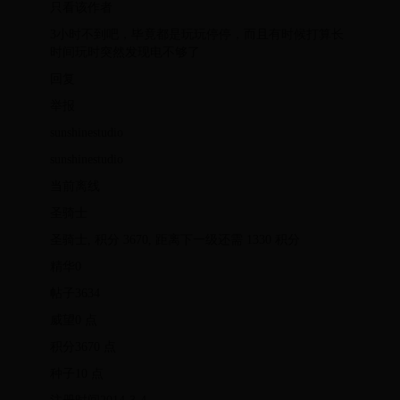
只看该作者
3小时不到吧，毕竟都是玩玩停停，而且有时候打算长
时间玩时突然发现电不够了
回复
举报
sunshinestudio
sunshinestudio
当前离线
圣骑士
圣骑士, 积分 3670, 距离下一级还需 1330 积分
精华0
帖子3634
威望0 点
积分3670 点
种子10 点