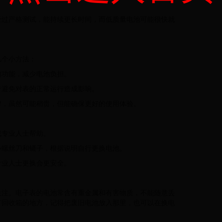
经过严格测试，能持续更长时间，而低质量电池可能很快就
几个小方法：
的功能，减少电池负担。
于避免对表的正常运行造成影响。
牌，虽然可能稍贵，但能确保更好的使用体验。
找专业人士帮助。
小螺丝刀和镊子，根据说明自行更换电池。
专业人士更换会更安全。
关注。电子表的电池常含有重金属和有害物质，不能随意丢
有回收箱的地方，记得把废旧电池放入那里，也可以在换电