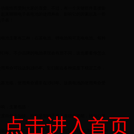
多功能性而受到大家的喜爱。不过，有一个关键部件直接影
一起来聊聊电子表电池的使用寿命、影响它的因素以及一些
电子表！
的电池主要有三种：石英电池、锂电池和可充电电池。每种
到3年。不少品牌的电池表现会有所不同，这也要看你怎么
用寿命可以达到2到5年。它们能在各种温度下稳定工作，
器充电，使用寿命通常在1到3年。这类电池的使用寿命受
影响，主要包括：
速度自然会加快。特别是智能手表上有很多功能，比如心率
点击进入首页
或低温都会影响电池的性能，最好让它在0°C到40°C之间