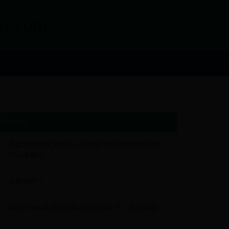
.com
最新发布
星露谷物语秋天种什么最值钱 星露谷物语秋天种
什么最赚钱
生民如何？
解决iPhone发送短信显示红色感叹号：尚未送达