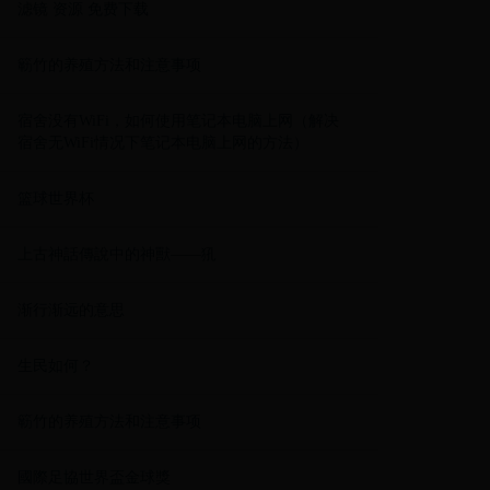
滤镜 资源 免费下载
簕竹的养殖方法和注意事项
宿舍没有WiFi，如何使用笔记本电脑上网（解决
宿舍无WiFi情况下笔记本电脑上网的方法）
篮球世界杯
上古神話傳說中的神獸——犼
渐行渐远的意思
生民如何？
簕竹的养殖方法和注意事项
國際足協世界盃金球獎