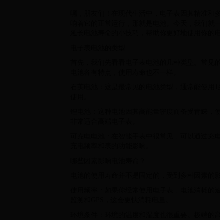
嘿，朋友们！在现代生活中，电子表因其精准和
响着它的正常运行，那就是电池。今天，我们就
延长电池寿命的小技巧，帮助你更好地使用你的
电子表电池的类型
首先，我们先看看电子表电池的几种类型。常见
电池各有特点，使用寿命也不一样。
石英电池：这是最常见的电池类型，通常能使用1
使用。
锂电池：这种电池因其高能量密度而备受青睐，使
非常适合高端电子表。
可充电电池：在智能手表中很常见，可以通过充电
充电频率和表的功能影响。
哪些因素影响电池寿命？
电池的使用寿命并不是固定的，受到多种因素的
使用频率：如果你经常使用电子表，电池消耗的
监测和GPS，这会更快消耗电量。
环境条件：环境的温度和湿度也很重要。极端的高温