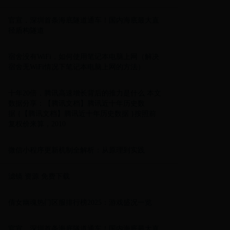
官宣，深圳首条海底隧道通车！国内海底最大直
径盾构隧道
宿舍没有WiFi，如何使用笔记本电脑上网（解决
宿舍无WiFi情况下笔记本电脑上网的方法）
十年20倍，腾讯高速增长背后的推力是什么 本文
数据分享：【腾讯文档】腾讯近十年历史数
据 {【腾讯文档】腾讯近十年历史数据 }按照前
复权价来算，2010
微信小程序更新机制全解析：从原理到实践
滤镜 资源 免费下载
倩女幽魂热门区服排行榜2025：游戏盛况一览
官宣，深圳首条海底隧道通车！国内海底最大直