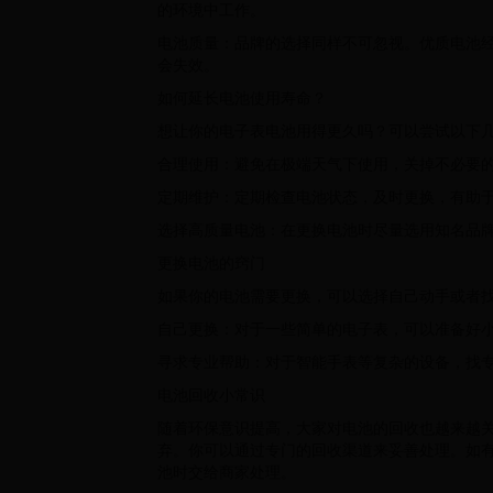
的环境中工作。
电池质量：品牌的选择同样不可忽视。优质电池
会失效。
如何延长电池使用寿命？
想让你的电子表电池用得更久吗？可以尝试以下
合理使用：避免在极端天气下使用，关掉不必要
定期维护：定期检查电池状态，及时更换，有助
选择高质量电池：在更换电池时尽量选用知名品
更换电池的窍门
如果你的电池需要更换，可以选择自己动手或者
自己更换：对于一些简单的电子表，可以准备好
寻求专业帮助：对于智能手表等复杂的设备，找
电池回收小常识
随着环保意识提高，大家对电池的回收也越来越
弃。你可以通过专门的回收渠道来妥善处理。如
池时交给商家处理。