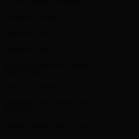
狼三则原文、翻译及赏析、拼音版及朗读
簕竹的养殖方法和注意事项
ns电充满可以玩多长时间？
网络用语茶是什么意思?
掌握Android手机快速启动技巧，告别繁琐操作，
轻松提升使用体验！
这些地方要下雪了 局地暴雪！
日本动漫里的“口嚼酒”，真的能喝吗？品酒师：
像米汤一样甜
中国哪里产的核桃最好？核桃七大产地介绍