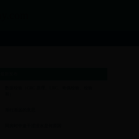
.com
最新发布
数据校验（CRC 原理、LRC、奇偶校验、校验
和）
渐行渐远的意思
同房时中途干涩没水是何原因