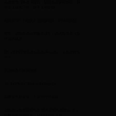
45岁传奇门将布冯退役！职业生涯豪夺29冠，获
评史上最佳门将，留下这些遗憾
如何用NFC手机快速充值深圳通（附详细流程）
官宣，深圳首条海底隧道通车！国内海底最大直
径盾构隧道
FIFA更新国家队排名国足升4位居72 卡塔尔猛涨
38名
我为何离开网易游戏
'嵌'字用粤语广东话点读(怎么读)
如果祖先是鱼类，人类为何没有鳃
10部高分海难沉船电影 经典沉船电影排名 海上
沉船灾难电影大全→MAIGOO生活榜