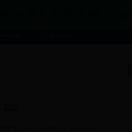
界杯主题曲_世界杯4强 - dajimy
世界杯视频
足球世界杯奖金
9264
营许可证：京ICP证160379号 | 京ICP备12048526号-2