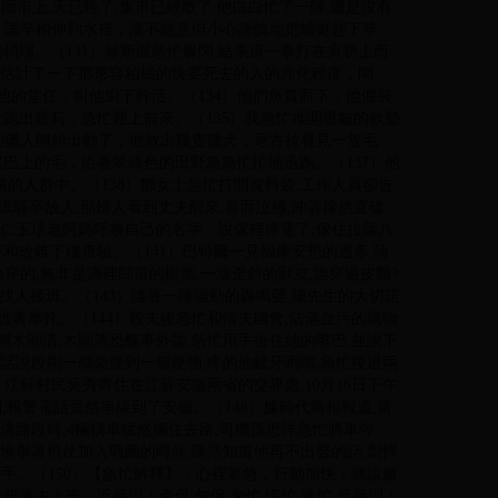
回市上,天已晚了,集市已經散了.他白白忙了一陣,還是沒有
低，讓竿梢伸到水裡，漫不經意但小心謹慎地把蜻蜓趕下竿
梢端。（131）赫斯渥急忙躲閃,結果這一拳打在肩膀上而
眼，估計了一下那形容柏槁的快要死去的入的赤化程度，問
他的堂任，叫他廚下幹活。（134）他們魚貫而下，他假裝
認出嘉莉，急忙迎上前來。（135）我急忙推開壓皺的軟墊
裡的獵人開始出動了，他放出幾隻獵犬，尼古拉看見一隻毛
巴上的毛，沿著翠綠色的田野急急忙忙地迅跑。（137）他
的人群中。（138）鄒女士急忙打開資料袋,工作人員卻告
忙讓驛卒放人,那婦人看到丈夫醒來,喜而泣極,沖著徐然直磕
次仁玉珍老阿媽呼喚自己的名字、說傢裡停電了,傢住拉薩八
和改錐下樓查驗。（141）巴特爾一見福康安想的過多,語
論穿的,無非是滴裡郎當的樹葉,一溜歪斜的獸皮,誰穿過皮爾?
找人接班。（143）隨著一陣強勁的轟鳴聲,陳先生的大切諾
護著摩托。（144）殺夫後急忙和情夫幽會,沾滿血污的購物
開木顯清,木顯清恐醜事外揚,急忙用手捂住她的嘴巴,並說下
）話說段剛一腦袋撞到一個硬物,疼的他齜牙咧嘴,急忙後退兩
）江蘇村民吳秀齊住在江蘇安徽兩省的交界處,10月16日下午,
到,報警電話竟然串線到了安徽。（148）據時代商報報道,當
溝路段時,4輛轎車猛然攔住去路,司機孫思洋急忙將車停
顫地舉著棍仗加入戰團的時候,陳浩知道他再不出聲的話,剽悍
了手。（150）【急忙解釋】：心裡著急，行動加快：聽說廠
著去上班。近義詞：倉促 匆促 匆忙 慌忙 連忙 反義詞：