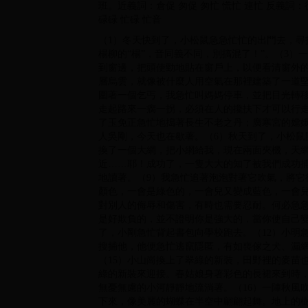
班。近義詞：倉促 匆促 匆忙 慌忙 連忙 反義詞：
碌碌 忙碌 忙音
（1）冬天快到了，小松鼠急急忙忙的出門去，尋找
楊柳的“楊”，音同義不同，別搞混了！”。（3
到窗邊，把頭使勁地貼在窗戶上，以便看清窗外
層烏雲，就像被什麼人用空氣在那裡建築了一道堅
圍著一個乞丐，我急忙叫媽媽停車，並把目光轉
走起路來一瘸一拐，必須在人的攙扶下才可以行走
了玉免正急忙地搗著長生不老之丹；廣寒宮的嫦
人吳剛，今天也在歇著。（6）秋天到了，小松鼠
換了一個大網，把小網給我，現在兩面夾機，天
近……耶！成功了，一隻大大的知了被我們成功捕
地讀著。（9）我急忙追著泡泡對著它吹氣，將它
顏色，一會是綠色的，一會兒又變成藍色，一會兒
對別人的侮辱和傷害，有時也需要忍耐。何必急
是好欺負的，並不證明你是強大的，當你使自己變
了，小剛急忙背起書包向學校跑去。（12）小明
搜捕他，他便急忙逃竄隱匿，有如喪傢之犬、漏網
（15）小山崗換上了翠綠的新裝，田野裡的麥苗
綠的新裝來迎接。春姑娘身著彩色的長裙來到時
無憂無慮的小河靜靜地流淌著。（16）一陣秋風
下來，像美麗的蝴蝶在半空中翩翩起舞。地上的