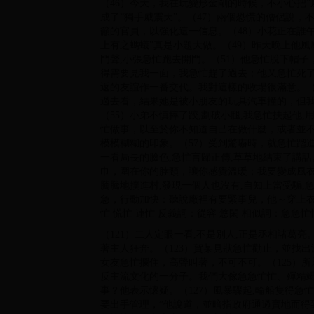
（46）今天，我在玩變形金剛的時候，不小心把
成了”獨手威震天”。（47）兩個恐慌的僧侶說，
籲的官員，以強化這一信息。（48）小花正在誰
上有之螞蟻”真是小題大做。（49）昨天晚上他風
門聲,小張急忙跑去開門。（51）他急忙脫下帽子
得需要見我一面，我急忙趕了過去；他又急忙死
返的友誼作一番交代。我對這樣的收場很滿意。（
過去看，結果她是被小朋友的玩具汽車撞的，但我
（55）小弟不慎摔了跤,劃破小腿,我急忙扶起他
忙做事，以至於你不知道自己在做什麼，或者並不完
模模糊糊的印象。（57）受到驚嚇時，就急忙蹓
一看局長的臉色,急忙言歸正傳,草草地結束了講
巾，圍在你的脖頸，讓你感覺溫暖；我要變成風衣
騰騰地撲進村,發現一個人也沒有,自知上當受騙,
急，行動加快：聽說廠裡有要緊事兒，他～穿上衣
忙 慌忙 連忙 反義詞：從容 悠閑 相似詞：急急忙忙
（121）二人定眼一看,不是別人,正是丞相諸葛
著主人狂奔。（123）賀某見狀急忙勸止，並找出
女友急忙攔住，高聲叫著，不可不可。（125）所
反主流文化的一分子。我們大傢急急忙忙、殫精
事？他表示懷疑。（127）風暴驟起,輪船隻得急忙
要出手管理，”他說道，並暗指政府通過賣地而得到