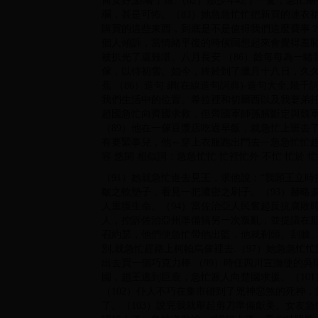
筒安好,點著了燈.（82）那少年吃了一驚，急
斕，甚是可怖。（83）她急急忙忙把新買的連衣裙
購買的這些東西，到底是不是值得我們這麼費事？
個人傾訴，當情緒平復的時候回想起來會覺得羞
被扒光了還難堪。八月長安 （86）餘每每為一
傢，以待初雪。如今，終於到了臘月十八日，久
蕉 （86）造句 網(在線造句詞典)-造句大全,
我們生活中的位置。希拉裡和切爾西以及我妻弟托
趙國急忙向齊國求救，但齊國軍師孫臏斷定與魏
（89）他在一傢豆漿店吃過早飯，就急忙上班去
有要緊事兒，他～穿上衣服跑出門去ㄧ急急忙忙趕著
容 悠閑 相似詞：急急忙忙 忙裡忙外 不忙 忙於 忙
（91）她就急忙進去見王，求他說：“我願王立時
皺之軟墊子，看見一把濃密之刷子。（93）赫略
人重獲生命。（94）當佐治亞人民奮起反抗腐敗
人，控訴佐治亞州準備搞另一次叛亂，並提議在那裡
召約瑟，他們便急忙帶他出監，他就剃頭、刮臉、
別,就急忙趕路上柯帕烏傢裡去.（97）她急急忙
出去買一個巧克力棒.（99）時任四川宣撫使的吳
國，趙王逃到巨鹿，急忙派人向楚國求援。（101
（102）仆人不巧在集市碰到了兇神惡煞的死神
了。（103）說完我就舉起剪刀準備獻美。女友急忙