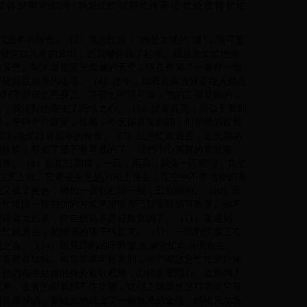
從容 悠閑 相似詞：急急忙忙 忙裡忙外 不忙 忙於 忙得 忙忙
過冬的糧食。（2）我急忙說：“她是太陽的“陽”，我可是
）一聲突如其來的雷鳴，把我嚇得跳了起來。我急急忙忙地來
的景色。剛才還是陽光燦爛的天空，現在佈滿了一層有一層
硬而且烏黑的堤壩。（4）塗中，我看見旁邊好多路人都在
移到了那個乞丐身上。這個乞丐很可憐，他的左腿是瘸的，
，我便對他產生了同情之心。（5）望著月亮，我似乎看到
娥，平時十分寂寞，孤獨，今天卻喜笑顏開；那倒黴的砍柴
開始急忙搜尋過冬的糧食。（7）我急忙奔過去，這次弟弟
網恢恢，那知了是不會再逃的了，我們小心翼翼的靠近靠
獲。（8）急忙打開書，一頁，兩頁，我像一匹餓狼，貪婪
往天上吹。它便晃晃悠悠的向上飛去，在空中不停地變幻著
又成了黃色，猶如一個彩虹球一般，五彩繽紛。（10）面
急忙忙以一種對抗的方式來證明自己並非軟弱可欺呢。你不
得強大起來，你自然就不是好欺負的了。（11）要遲到
急忙跑過去，把摔倒的孩子扶起來。（13）一聽到仇傢正在
之魚。（14）聽見隱約的呼救聲,大傢急忙向海灘跑去。
也喜歡春姑娘。每當早春即將來到，他們都急急忙忙穿好嫩
，他們在春姑娘的身旁載歌載舞，心裡多麼開心、激動啊！
吹來，金黃的樹葉經不住吹襲，從樹上飄飄悠悠打著旋兒落
樹葉厚厚的，像給大地鋪上了一條無邊的金毯。螞蟻兄弟急