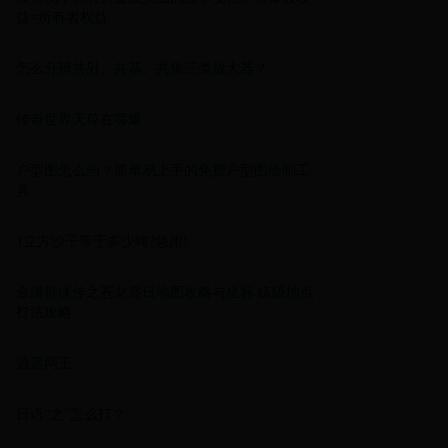
益=所有者权益...
怎么分辨共射、共基、共集三类放大器？
传奇世界天尊在哪爆
户型图怎么画？简单易上手的免费户型图绘制工
具
1立方沙子等于多少吨?急用!
金庸群侠传之苍龙逐日地图攻略与坐标 练级地点
打法攻略
逍遥网王
日语“之”怎么打？