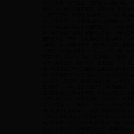
急忙忙趕來，鉆了進去，把它當成自己的棉被。（
風勢，飛快地向岸邊湧過來，越來越猛。我連忙
上“噼”了下來，浪花濺得到處都是。（18）春
急忙下起雨來，可以滋潤滋潤那些幹渴的樹木們
（19）玩皮的小孩在雨中蹦來蹦去的，高興的象
新一年的計劃。老板和經理們在春雨中思考著最
們帶來好運，帶來一個風調雨順的豐收年份。（2
的時候，別人把我撞倒了，我摔倒的傷口，是很
一包紙，我不斷地擦著，可是，面巾紙一張一張的
滾落下來、急得不知所措、這個考場一片寂靜，
可待、迫不及待、心如火灼、急急忙忙.（22）
隻小蜜蜂鉆進了一朵花裡我馬上跑過去捏住小花
啊！我的嘴巴一下子腫的老高。那些小孩就拿我的
去，我的心激蕩著，也急忙換上冰鞋，上場去了
復常態了。（24）這是一隻野兔，眼睛園園的。
連那對長耳朵也耷拉了下來。我急忙把它抱在懷裡
（25）姐姐竟一下子坐了起來，撩開被子，跳下
雙大大的眼睛，可厲害了，有一次我和後面的李
師用嚴厲的目光看著我，我急忙裝作認真的樣子（/47
（27）我抄起明晃晃的青龍偃月大菜刀，直接奔
虧我的殺雞刀法到了收發自如的程度，要不然這削
金魚每次喝水時，小嘴輕輕地一張，就能喝到水