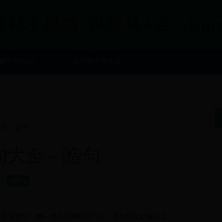
界杯主题曲_世界杯4强 - dajimy
世界杯视频
足球世界杯奖金
 – |造句
全 – |造句
6672
有要緊事兒，他～穿上衣服跑出門去ㄧ急急忙忙趕著去上