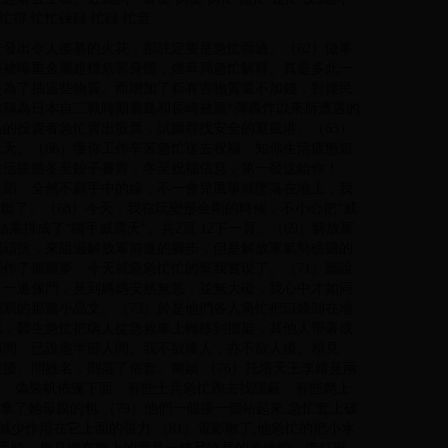
忙得 忙忙碌碌 忙碌 忙音
迸發出令人羨慕的火花，卻註定隻是急忙而過。（62）做事
煙被曝重金屬超標危害身體，煙草局急忙解釋。真是多此一
是為了抽這些物質。而增加了新有害物質還不加錢，對煙民
難稱為日本自二戰時期廣島和長崎被原*彈轟炸以來所遭遇的
的投資者急忙賣出股票，試圖尋找安全的避風港。（65）
夭。（66）懂你工作辛苦急忙送去祝福，知你生活疲憊短
生活疲憊冬至餃子養胃，冬至祝福信息，第一發送給你！
足蹈，全然不顧手中的線，不一會兒風箏就墜落在地上，我
斷了。（68）今天，我在玩變形金剛的時候，不小心把“威
拼成了“獨手威震天”。共2頁:12下一頁。（69）解放軍
隅頑抗，來阻遏解放軍前進的腳步，但是解放軍氣勢磅礴的
剛作了個噩夢，今天就急急忙忙的幫我實現了。（71）聽說
，一進傢門，見到媽媽安然無恙，並無大礙，我心中才如同
我寫的那篇小品文。（73）於是他們各人急忙把口袋卸在地
示，醫生急忙把病人從急救車上轉移到擔架，其他人帶著成
遇間，已說盡半部人間。我不欲擾人，亦不欲人擾。相見
擾、問姓名，則落了俗套。簡媜 （76）托塔天王李靖見兩
外面，偽裝帆佈篷下面，有些士兵急忙跑去找隱蔽，有些爬上
誤拿了她母親的包.（79）他們一個接一個站起來,急忙套上破
減少作用在它上面的張力.（81）電影散了,他急忙的把小水