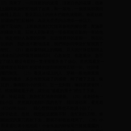
17）浪來了，一排排藍的的波浪，頂著白色的花環，借著
閉上眼睛急急忙忙地跳了起來，剛一落地，一個浪就朝我頭
雨姑娘飛上高山，看見高山上的樹木們都焦渴難耐。春雨姑娘
。好讓她們打起精神，為這光禿禿的山增添一份活力。
樂開了花似的。上班族急急忙忙隨著春雨的腳步聲，實施著
新的賺錢方案。莊稼人則盼著這一場春雨能在新的一年給他
0）他是個助人為樂的同學，在這個禮拜的星期一，我在玩
早以前的，我的血不斷地流著，我們班的同學急忙幫我買了
變紅。（21）急得像熱鍋上的螞蟻、豆大的汗珠從額頭上
仿佛連自己的呼吸聲都聽得到、心急如焚、焦急萬分、急不
我捉了很久都沒有捉到一隻便慢慢失去了信心。忽然我看見一
把蜜蜂捉住我急忙把蜜蜂的腹部般開用舌頭一添。哇好痛
嘴巴取笑。（23）看見冰場上的人，穿梭一般地滑來滑
。開始的幾步，多少有些荒疏了的感覺，轉了幾下之後，恢
紅紅的，像兩顆小小的寶石。它一見到我，嚇得瑟瑟發抖，
。然後關進籠子裡，讓它在“溫暖的屋子”裡住了下來。
床來，捧起花盆，急急忙忙地奔向陽臺。（26）連老師有一
翔說小話，突然聽到老師叫我的名字，我回過頭來，看見老
24598.html），我心想我以後再也不敢講小話了。
雞脖子砍去。忽然，我想起這麼殺不對，急忙剎住刀勢。幸
鐵如泥的菜刀真砍下去，那就不好收拾殘局了。（28）小
，而且還吐著小泡泡呢！小金魚遊的時候尾巴搖搖擺擺的，