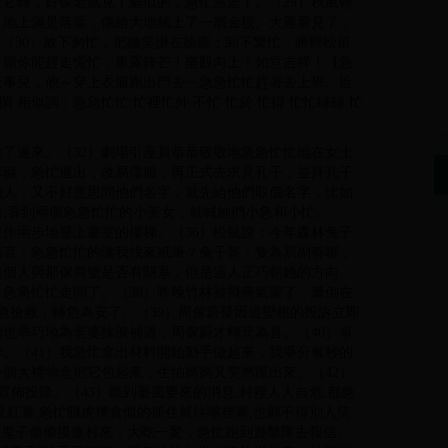
它時，好像老鼠見了貓似的，急忙逃走了。（29）秋風輕
。地上滿是落葉，像給大地鋪上了一層金毯。大雁看見了，
。（30）放下匆忙，把微笑掛在臉龐；卸下繁忙，將輕松留
，願你能趕走慌忙，畢露鋒芒！樂觀向上！如意吉祥！【急
緊事兒，他～穿上衣服跑出門去ㄧ急急忙忙趕著去上班。近
閑 相似詞：急急忙忙 忙裡忙外 不忙 忙於 忙得 忙忙碌碌 忙
遊了過來。（32）劇場引座員恭恭敬敬地急急忙忙地在女士
形穢，急忙退出，改易儒服，再正式去求見孔子，並拜孔子
的人，又不好意思問他們名字，就先給他們取個名字，比如
;看到兩個急急忙忙的小美女，就喊她們小急和小忙。
並作兩步地登上畫室的樓梯。（36）松鼠說：今年森林兔子
插言：急急忙忙的讓我找來紙筆？兔子答：隻為寫副春聯，
這個人與那傢商號是否有關系，但是這人正巧朝她的方向
急急忙忙走開了。（38）昨晚竹林被飛燕氣蒙了，暈倒在
緊急搶救，轉危為安了。（39）周傢蔚疑因這變相的投訴立即
也乖巧地為老婆抹淚補過，周傢蔚才轉悲為喜。（40）卓
。（41）我急忙拿出材料開始動手做起來，我爭分奪秒的
個大禮物盒把它包起來，生怕媽媽又突然躥出來。（42）
宣佈投降。（43）聽到臺風要來的消息,村裡人人自危,都急
見紅薯,急忙餓虎撲食似的抓住就往嘴裡塞,也顧不得別人笑
發現鬼子偷偷摸進村來，大吃一驚，急忙跑到遊擊隊去報信。