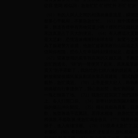
從容 悠閑 相似詞：急急忙忙 忙裡忙外 不忙 忙於 
（61）有的人與人之間的相遇就像是流星，瞬間
都要心平氣和，不要急急忙忙。（63）種中國香
舉，難道香煙中有害物質還少嗎？煙民們花錢就
來說真是占了天大的便宜。（64）有人將這次災
最大悲劇，恐慌迅速傳播到全球市場，如驚弓之鳥
為了躲避警方追捕，他急忙趁著黑夜往山區逃之夭
信與你相隨，想你人生幸福時刻懂得知足，趕走
（67）望著放飛的風箏我高興的又蹦又跳，手舞
急忙跑過去。“哇”的一聲便哭了起來，原來風箏線
震天”的手弄斷了，我急忙的七拼八湊的拼起來，結果
解放南陽後國民黨反動派依靠高屋建瓴，嘗試負
氣勢，急忙潰退。（70）上帝是個大好人，昨晚
媽媽被自行車撞倒了，我心急如焚，急忙跑回傢
一塊石頭落了地。（72）我急忙趕寫完了他們請
上、各人打開口袋。（74）新華社的新聞圖片顯
箱的藥品沖向醫院。（75）獨在異鄉為異客，目
歡，無聲勝過千言萬語。若萍水相逢，急急忙忙道
將俱敗,不能取勝,便急忙鳴金收兵.（77）哨所
梯子，進入崗樓頂層。（78）155凱希太急忙了,
衣爛衫.（80）希勒船長急忙使船退行,放松纜繩以