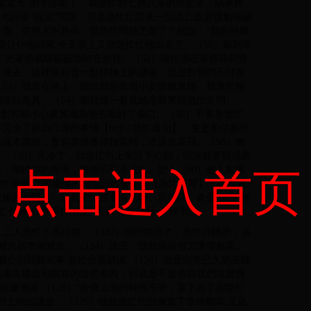
”威震天”的手弄斷了，我急忙的七拼八湊的拼起來，結果拼
不允許提”政治”問題，並急急忙忙請來一位流亡政府獲氣喘籲
午覺，突然大叫救命，我急忙問她怎麼了？她說：”我的胳膊
塵仆仆地回來,今天早上又急急忙忙地出去了。（50）聽到敲
，光著頭氣喘籲籲地站在那裡。（52）穆拉德在最後時刻覺
了過去。這裡面包含一點精神上的謙讓，也是對我們不可復
53）我走在路上，聽說前面有個小女孩被車撞，我急忙跑
信以為真。（54）那姑娘一看見她母親來就急忙走開。
,用創可貼小心翼翼地為他包紮好了傷口。（56）不要急急忙
全了解自己做的事情【http://急忙造句】，隻是相信那些
進灌木叢裡，隻有當追逐得很緊時，才遠走高飛。（58）他
話。（59）天冷了，我急忙向上帝許下心願，我說我要變成圍
，環繞你的身邊，讓你不受冷風吹。變！（60）敵人殺氣
点击进入首页
急忙後撤,我團圍殲的槍聲已經響了。【急忙解釋】：心裡著
服跑出門去ㄧ急急忙忙趕著去上班。近義詞：倉促 匆促 匆
 忙裡忙外 不忙 忙於 忙得 忙忙碌碌 忙碌 忙音
亮。二人急忙下馬行禮。（122）他的狗見了，急忙掉轉頭，追
滅火器準備滅火。（124）說完，我就舉起剪刀準備獻美。
屬公司聞聽此事,急忙出面辟謠.（126）他是由來已久的美國
竭慮去建造和購買的這些東西，到底是不是值得我們這麼費
躲進海港.（128）“房價上漲的時候不管，要下跌了卻急忙
土地出讓金。（129）他急急忙忙回傢拿了拿跟稻草,又急