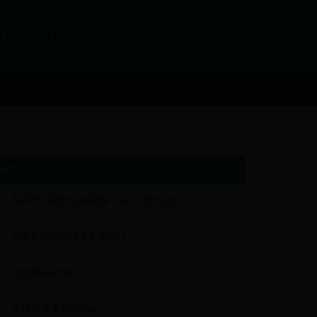
.com
最新发布
不祥之刃是什么在哪里 不祥之刃怎么玩
ns电充满可以玩多长时间？
tcl电视48a558u
云控电表手机版app