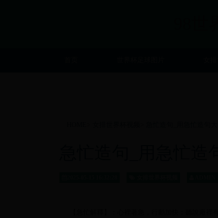
98世
首页
世界杯足球图片
女排
HOME
>
女排世界杯视频
>
急忙造句_用急忙造句大全
急忙造句_用急忙造句大
2025-05-15 16:32:28
女排世界杯视频
ADMIN
【急忙解釋】：心裡著急，行動加快：聽說廠裡