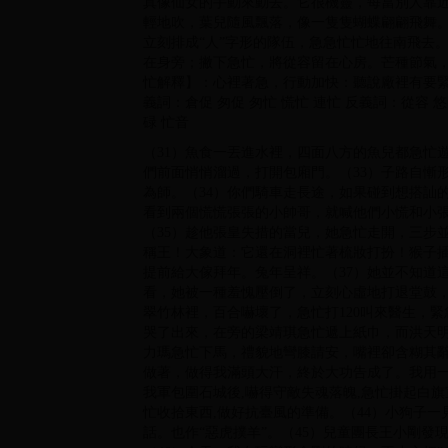
真像仙女的手動來動去。它很機靈，每當別人靠近
輕地吹，葉兒隨風飄落，像一隻隻蝴蝶翩翩飛舞
立刻排成“人”字形的隊伍，急急忙忙地往南飛去
在身旁；撇下急忙，將從容留在心房。芒種節氣
忙解釋】：心裡著急，行動加快：聽說廠裡有要
義詞：倉促 匆促 匆忙 慌忙 連忙 反義詞：從容 悠
碌 忙音
（31）魚食一丟進水裡，四面八方的魚兒都急忙
們前面悄悄溜過，打開包廂門。（33）子路自慚
為師。（34）你們騎車走長途，如果碰到想搭訕
看到兩個慌慌張張的小帥哥，就喊他們小慌和小張
（35）趁他張皇失措的當兒，她急忙走開，三步
稱王！大象道：它還在洞裡忙著梳妝打扮！猴子
提前給大傢拜年。兔年呈祥。（37）她並不知道
看，她被一種羞愧壓倒了，立刻心虛地打退堂鼓，
翠竹林裡，百合嚇壞了，急忙打120叫來醫生，
哭了出來，在旁的梁靖琪急忙遞上紙巾，而洪天明
力瑪急忙下馬，禮貌地彎膝請安，嘴裡卻含糊其辭
做著，做得我滿頭大汗，終於大功告成了。我用一
我軍包圍石城後,嚇得守敵失魂落魄,急忙掛起白旗
忙收拾東西,做好抗臺風的準備。（44）小狗子一
話。也作“惡虎撲羊”。（45）兒童團長王小剛