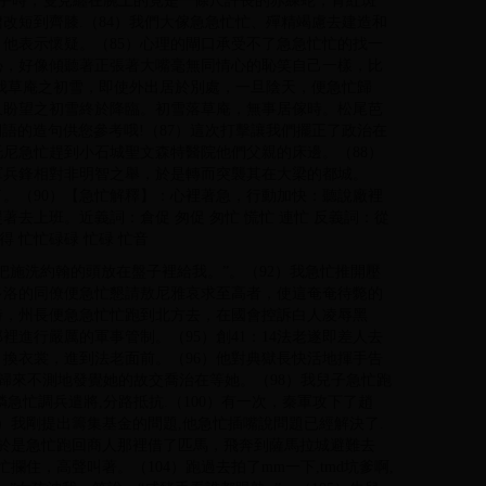
忙縮手時，隻見纏在腕上的竟是一條尺許長的赤練蛇，青紅斑
改短到齊膝.（84）我們大傢急急忙忙、殫精竭慮去建造和
他表示懷疑。（85）心理的閘口承受不了急急忙忙的找一
恥，好像傾聽著正張著大嘴毫無同情心的恥笑自己一樣，比
睹我草庵之初雪，即使外出居於別處，一旦陰天，便急忙歸
久盼望之初雪終於降臨。初雪落草庵，無事居傢時。松尾芭
幾千詞語的造句供您參考哦!（87）這次打擊讓我們擺正了政治在
尼急忙趕到小石城聖文森特醫院他們父親的床邊。（88）
軍兵鋒相對非明智之舉，於是轉而突襲其在大梁的都城。
了。（90）【急忙解釋】：心裡著急，行動加快：聽說廠裡
去上班。近義詞：倉促 匆促 匆忙 慌忙 連忙 反義詞：從
得 忙忙碌碌 忙碌 忙音
把施洗約翰的頭放在盤子裡給我。”。（92）我急忙推開壓
多洛的同僚便急忙懇請敖尼雅哀求至高者，使這奄奄待斃的
時，州長便急急忙忙跑到北方去，在國會控訴白人凌辱黑
進行嚴厲的軍事管制。（95）創41：14法老遂即差人去
換衣裳，進到法老面前。（96）他對典獄長快活地揮手告
忙歸來不測地發覺她的故交喬治在等她。（98）我兒子急忙跑
璘急忙調兵遣將,分路抵抗.（100）有一次，秦軍攻下了趙
）我剛提出籌集基金的問題,他急忙插嘴說問題已經解決了.
，於是急忙跑回商人那裡借了匹馬，飛奔到薩馬拉城避難去
攔住，高聲叫著。（104）跑過去拍了mm一下,tmd坑爹啊,