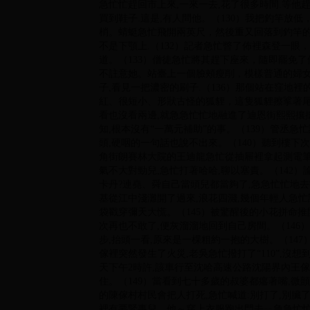
急忙忙趕回市上來,一來一去,花了很多時間.等他趕
買到鞋子.這是,有人問他。（130）我把釣竿放
梢。蜻蜓急忙飛開兩英尺，然後重又回落到釣竿的
不是下顎上.（132）記者急忙瞥了佈裡森登一
道。（133）僧徒急忙將其趕下座來，隨即罷免了
不註意她。站臺上一個臉頰瘦削，模樣普通的婦女
子,看見一把濃密的刷子.（136）那個站在窪地
紅、很短小、形狀古怪的狐貍，這隻狐貍擦挲著尾
看也沒看兩邊,就急急忙忙地融進了迪恩街熙熙攘攘
知,根本沒有“一萬元補助”的事。（139）管丞急
頭,硬咽的一句話也說不出來。（140）聽到樓下
角街朗賽林大院的王迪龍急忙從抽屜裡拿起測電筆
氣不大對勁兒,急忙打著哈哈,聊以塞責。（142）
卡丹?連堯、舜自己當頭兒都當夠了,急急忙忙地去
基從江中淺灘開了過來,浪花四濺,幾個年輕人急忙
袋戳穿彌天大慌。（145）被驚醒後的小花拼命推
次再也不敢了,便灰溜溜地回到自己房間。（146
步,抬頭一看,原來是一棵粗約一抱的大樹。（147
傢裡突然發生了火災,老吳急忙撥打了“110”,沒想
天下午2時許,該車行至沈哈高速公路沈陽界內王傢
住。（149）當看到七十多歲的叔婆都癟著嘴,微
的陳傢村村民會把人打死,急忙喊道:別打了,別臟
裡有要緊事兒，他～穿上衣服跑出門去ㄧ急急忙忙趕